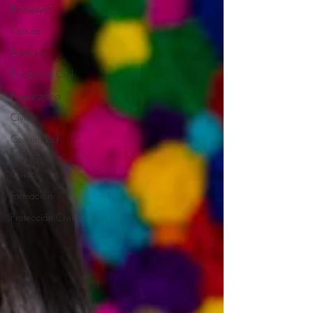
Formación
Cultura
Alumnos
Protección Civil
Preparatoria
Cívico
Comunidad
Educativa
Cívico
Formación
Protección Civil