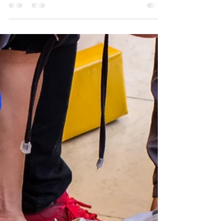
EDUCATIVA PARTICIPÓ
EN LA ASAMBLEA
LOCAL 2018
Uruapan Michoacán a 7 de Mayo del 2018.-
Con el fin de ubicar el avance del Proyecto
Educativo Pastoral (PEP) 2017-2018 aunado
a la...