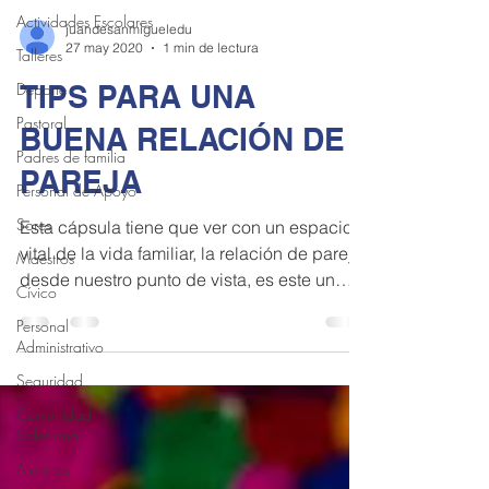
Actividades Escolares
juandesanmigueledu
27 may 2020
1 min de lectura
Talleres
Deporte
TIPS PARA UNA
Pastoral
BUENA RELACIÓN DE
Padres de familia
PAREJA
Personal de Apoyo
Sores
Esta cápsula tiene que ver con un espacio
vital de la vida familiar, la relación de pareja;
Maestros
desde nuestro punto de vista, es este un
Cívico
espacio
Personal
Administrativo
Seguridad
Comunidad
Salesiana
Alumnos