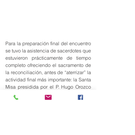
Para la preparación final del encuentro 
se tuvo la asistencia de sacerdotes que 
estuvieron prácticamente de tiempo 
completo ofreciendo el sacramento de 
la reconciliación, antes de “aterrizar” la 
actividad final más importante: la Santa 
Misa presidida por el P. Hugo Orozco 
Sánchez, un espacio para agradecer a 
Dios por todo lo acontecido en el 
encuentro y donde la principal 
encomienda fue llevar lo aprendido a 
las obras salesianas locales.