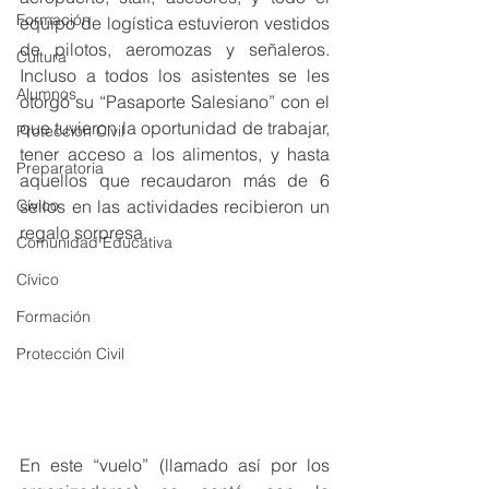
Formación
equipo de logística estuvieron vestidos 
de pilotos, aeromozas y señaleros. 
Cultura
Incluso a todos los asistentes se les 
Alumnos
otorgó su “Pasaporte Salesiano” con el 
que tuvieron la oportunidad de trabajar, 
Protección Civil
tener acceso a los alimentos, y hasta 
Preparatoria
aquellos que recaudaron más de 6 
Cívico
sellos en las actividades recibieron un 
regalo sorpresa.
Comunidad Educativa
Cívico
Formación
Protección Civil
En este “vuelo” (llamado así por los 