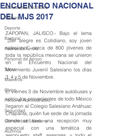
ENCUENTRO NACIONAL
Actividades Escolares
DEL MJS 2017
Talleres
Deporte
ZAPOPAN, JALISCO.- Bajo el lema 
Pastoral
“¡Ser alegre es Cotidiano, soy joven 
salesiano!” cerca de 800 jóvenes de 
Padres de familia
toda la república mexicana se unieron 
Personal de Apoyo
en el Encuentro Nacional del 
Sores
Movimiento Juvenil Salesiano los días 
3, 4 y 5 de Noviembre.  
Maestros
Cívico
El viernes 3 de Noviembre autobuses y 
vehículos provenientes de todo México 
Personal Administrativo
llegaron al Colegio Salesiano Anáhuac 
Seguridad
Chapalita, quién fue sede de la jornada 
donde se tuvo una recepción muy 
Comunidad Salesiana
especial con una temática de 
Alumnos
aeropuerto; staff, asesores, y todo el 