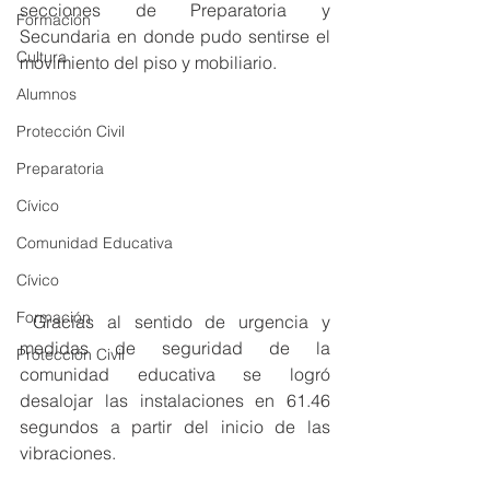
secciones de Preparatoria y 
Formación
Secundaria en donde pudo sentirse el 
Cultura
movimiento del piso y mobiliario.
Alumnos
Protección Civil
Preparatoria
Cívico
Comunidad Educativa
Cívico
Formación
 Gracias al sentido de urgencia y 
medidas de seguridad de la 
Protección Civil
comunidad educativa se logró 
desalojar las instalaciones en 61.46 
segundos a partir del inicio de las 
vibraciones.