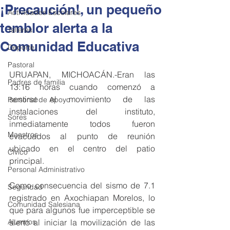
¡Precaución!, un pequeño
Actividades Escolares
temblor alerta a la
Talleres
Comunidad Educativa
Deporte
Pastoral
URUAPAN, MICHOACÁN.-Eran las 
Padres de familia
13:16 horas cuando comenzó a 
sentirse el movimiento de las 
Personal de Apoyo
instalaciones del instituto, 
Sores
inmediatamente todos fueron 
Maestros
evacuados al punto de reunión 
ubicado en el centro del patio 
Cívico
principal.
Personal Administrativo
Como consecuencia del sismo de 7.1 
Seguridad
registrado en Axochiapan Morelos, lo 
Comunidad Salesiana
que para algunos fue imperceptible se 
Alumnos
alertó al iniciar la movilización de las 