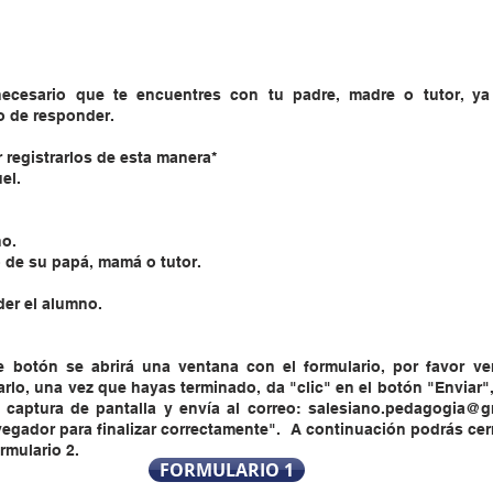
 necesario que te encuentres con tu padre, madre o tutor, y
o de responder.
registrarlos de esta manera*
el.
no.
o de su papá, mamá o tutor.
der el alumno.
 botón se abrirá una ventana con el formulario, por favor ver
rlo, una vez que hayas terminado, da "clic" en el botón "Enviar",
a captura de pantalla y envía al correo:
salesiano.pedagogia@g
vegador para finalizar correctamente". A continuación podrás cer
rmulario 2.
FORMULARIO 1