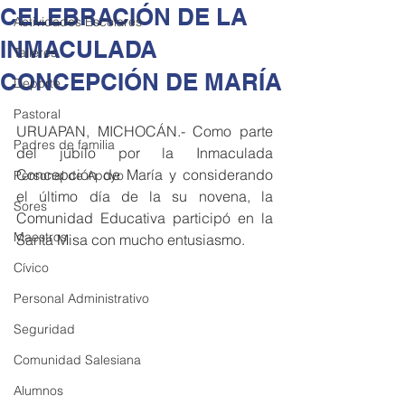
CELEBRACIÓN DE LA
Actividades Escolares
INMACULADA
Talleres
CONCEPCIÓN DE MARÍA
Deporte
Pastoral
URUAPAN, MICHOCÁN.- Como parte 
Padres de familia
del júbilo por la Inmaculada 
Concepción de María y considerando 
Personal de Apoyo
el último día de la su novena, la 
Sores
Comunidad Educativa participó en la 
Maestros
Santa Misa con mucho entusiasmo.
Cívico
Personal Administrativo
Seguridad
Comunidad Salesiana
Alumnos