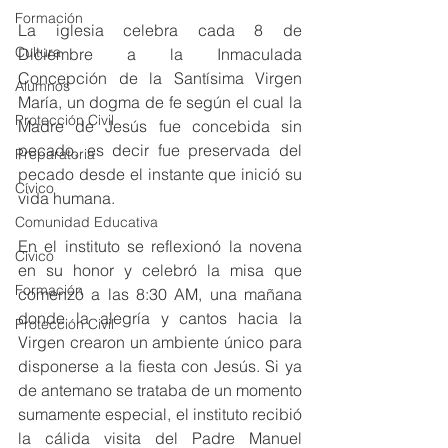
Formación
La iglesia celebra cada 8 de 
Cultura
Diciembre a la Inmaculada 
Concepción de la Santísima Virgen 
Alumnos
María, un dogma de fe según el cual la 
Protección Civil
Madre de Jesús fue concebida sin 
pecado, es decir fue preservada del 
Preparatoria
pecado desde el instante que inició su 
Cívico
vida humana.
Comunidad Educativa
En el instituto se reflexionó la novena 
Cívico
en su honor y celebró la misa que 
Formación
comenzó a las 8:30 AM, una mañana 
donde la alegría y cantos hacia la 
Protección Civil
Virgen crearon un ambiente único para 
disponerse a la fiesta con Jesús. Si ya 
de antemano se trataba de un momento 
sumamente especial, el instituto recibió 
la cálida visita del Padre Manuel 